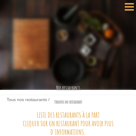
Nos restaurants
Tous nos restaurants
/
Trouver un restaurant
LISTE DES RESTAURANTS À LA PART
CLIQUER SUR UN RESTAURANT POUR AVOIR PLUS
D'INFORMATIONS.